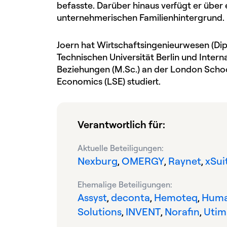
befasste. Darüber hinaus verfügt er über 
unternehmerischen Familienhintergrund.
Joern hat Wirtschaftsingenieurwesen (Dipl
Technischen Universität Berlin und Intern
Beziehungen (M.Sc.) an der London Schoo
Economics (LSE) studiert.
Verantwortlich für:
Aktuelle Beteiligungen:​
Nexburg
OMERGY
Raynet
xSui
,
,
,
Ehemalige Beteiligungen:​
Assyst
deconta
Hemoteq
Hum
,
,
,
Solutions
INVENT
Norafin
Utim
,
,
,