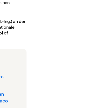
einen
.-Ing.) an der
ationale
l of
te
an
aco