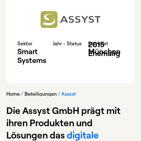
2015
-
Sektor
Jahr - Status
Standort
Smart
München
Ehemalig
Systems
Home
/
Beteiligungen
/
Assyst
Die Assyst GmbH prägt mit
ihren Produkten und
Lösungen das
digitale