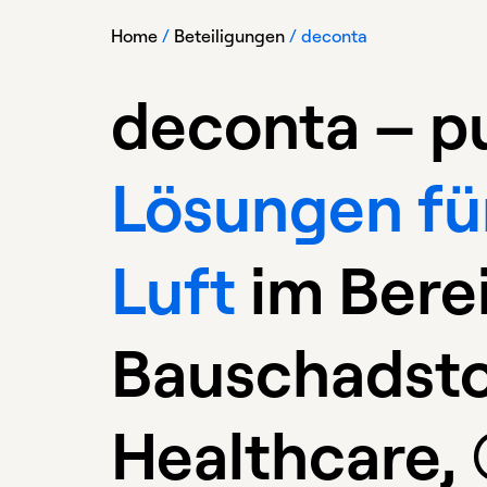
Home
/
Beteiligungen
/
deconta
deconta – pu
Lösungen für
Luft
im Berei
Bauschadstof
Healthcare, (