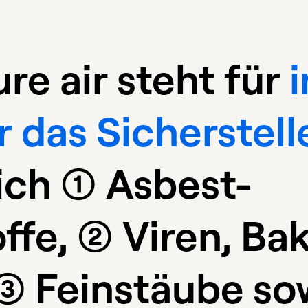
re air steht für
 das Sicherstell
ch (1) Asbest-
fe, (2) Viren, Ba
3) Feinstäube sowi