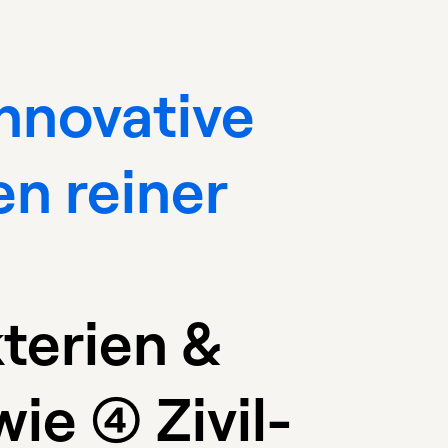
innovative
en reiner
kterien &
e (4) Zivil-