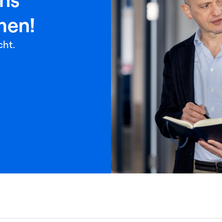
men!
cht.