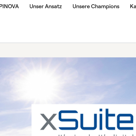
 PINOVA
Unser Ansatz
Unsere Champions
Ka
/
xSuite Group erweitert SAP-Leistungsportfolio durch Übern