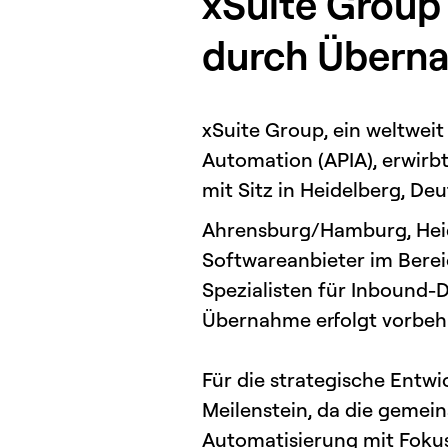
xSuite Group 
durch Übern
xSuite Group, ein weltwei
Automation (APIA), erwir
mit Sitz in Heidelberg, De
Ahrensburg/Hamburg, Heide
Softwareanbieter im Berei
Spezialisten für Inbound-
Übernahme erfolgt vorbeh
Für die strategische Entw
Meilenstein, da die gemei
Automatisierung mit Fokus