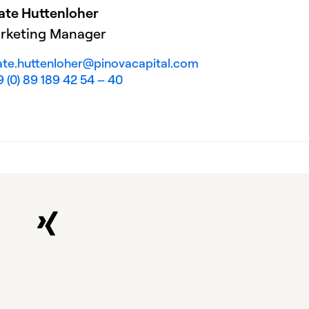
ate Huttenloher
rketing Manager
ate.huttenloher@pinovacapital.com
 (0) 89 189 42 54 – 40