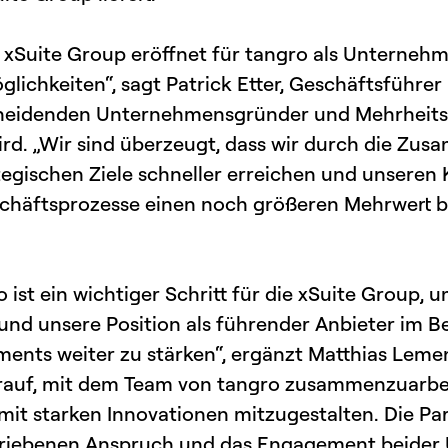
 xSuite Group eröffnet für tangro als Unterne
chkeiten“, sagt Patrick Etter, Geschäftsführer b
heidenden Unternehmensgründer und Mehrheitsg
. „Wir sind überzeugt, dass wir durch die Zusa
gischen Ziele schneller erreichen und unseren 
chäftsprozesse einen noch größeren Mehrwert bi
o ist ein wichtiger Schritt für die xSuite Group,
 und unsere Position als führender Anbieter im Be
nts weiter zu stärken“, ergänzt Matthias Lemen
arauf, mit dem Team von tangro zusammenzuarb
t starken Innovationen mitzugestalten. Die Part
etriebenen Anspruch und das Engagement beider