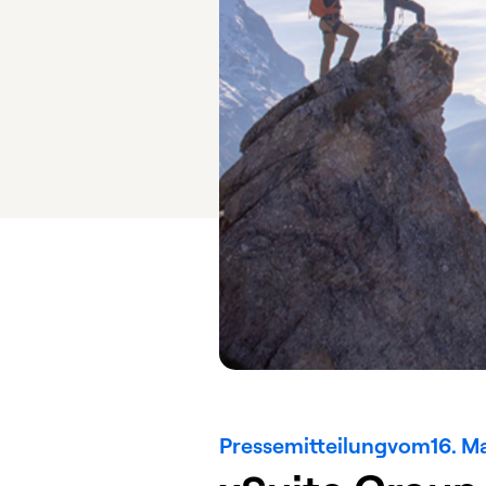
Pressemitteilung
vom
16. M