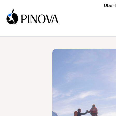
Über
Home
/
News
/
Pressemitteilung