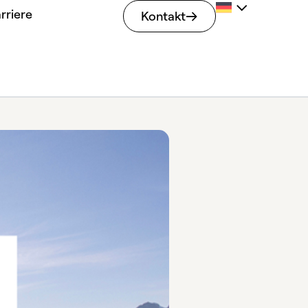
rriere
Kontakt
ahme von tangro