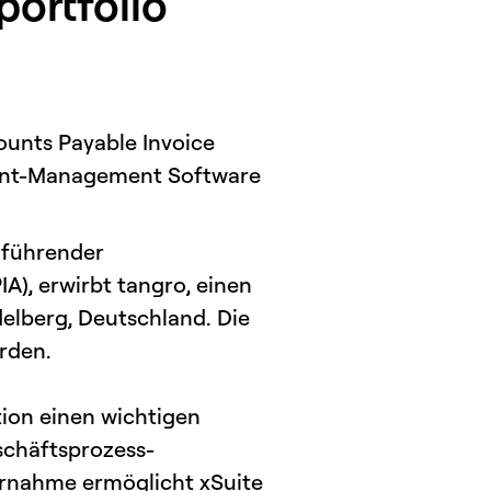
portfolio
ounts Payable Invoice
ument-Management Software
 führender
A), erwirbt tangro, einen
elberg, Deutschland. Die
rden.
tion einen wichtigen
schäftsprozess-
ernahme ermöglicht xSuite