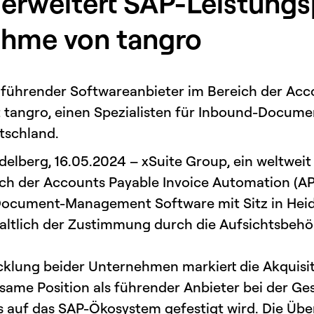
erweitert SAP-Leistungs
ahme von tangro
t führender Softwareanbieter im Bereich der Acc
bt tangro, einen Spezialisten für Inbound-Doc
utschland.
lberg, 16.05.2024 – xSuite Group, ein weltweit
ch der Accounts Payable Invoice Automation (API
Document-Management Software mit Sitz in Heid
altlich der Zustimmung durch die Aufsichtsbehö
icklung beider Unternehmen markiert die Akquisi
nsame Position als führender Anbieter bei der Ge
 auf das SAP-Ökosystem gefestigt wird. Die Üb