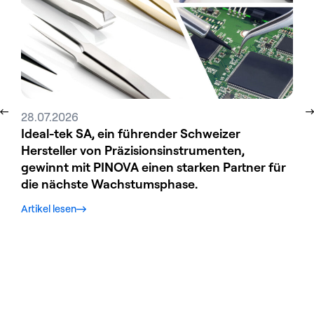
28.07.2026
31.
Ideal-tek SA, ein führender Schweizer
Tec
Hersteller von Präzisionsinstrumenten,
Obe
gewinnt mit PINOVA einen starken Partner für
ESC
die nächste Wachstumsphase.
sta
Wa
Artikel lesen
Arti