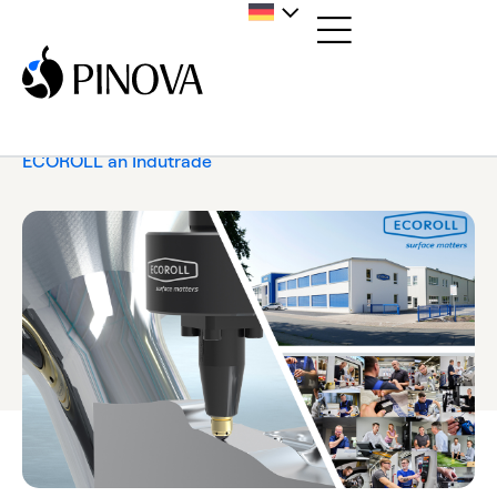
Home
/
News
/
Pressemitteilung
/
PINOVA veräußert
ECOROLL an Indutrade