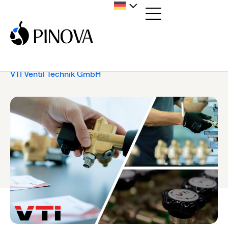
Home
/
News
/
Pressemitteilung
/
PINOVA investiert in
VTI Ventil Technik GmbH