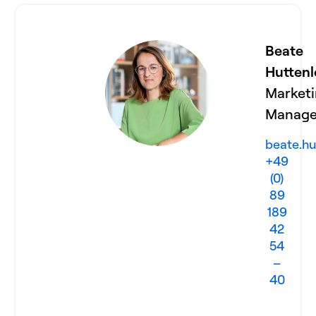
Beate
Huttenl
Market
Manage
beate.h
+49
(0)
89
189
42
54
–
40