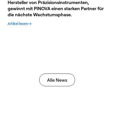
Hersteller von Präzisionsinstrumenten,
Obe
gewinnt mit PINOVA einen starken Partner für
ESC
die nächste Wachstumsphase.
sta
Wa
Artikel lesen
Arti
Alle News