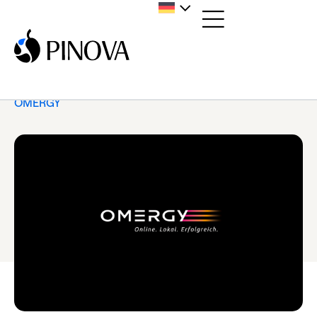
Home
/
News
/
Pressemitteilung
/
azdLocal wird
OMERGY